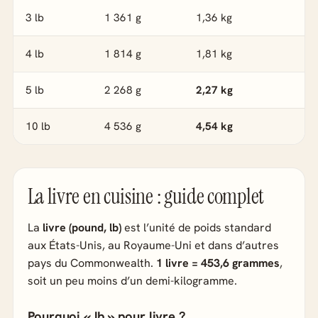
3 lb
1 361 g
1,36 kg
4 lb
1 814 g
1,81 kg
5 lb
2 268 g
2,27 kg
10 lb
4 536 g
4,54 kg
La livre en cuisine : guide complet
La
livre (pound, lb)
est l’unité de poids standard
aux États-Unis, au Royaume-Uni et dans d’autres
pays du Commonwealth.
1 livre = 453,6 grammes
,
soit un peu moins d’un demi-kilogramme.
Pourquoi « lb » pour livre ?