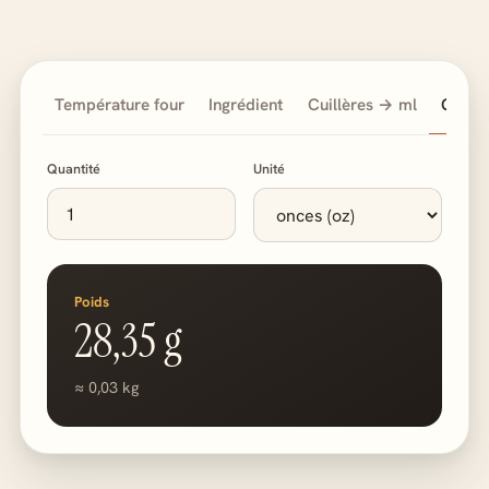
Température four
Ingrédient
Cuillères → ml
Onces 
Quantité
Unité
Poids
28,35 g
≈ 0,03 kg