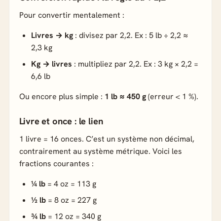
Pour convertir mentalement :
Livres → kg
: divisez par 2,2. Ex : 5 lb ÷ 2,2 ≈
2,3 kg
Kg → livres
: multipliez par 2,2. Ex : 3 kg × 2,2 =
6,6 lb
Ou encore plus simple :
1 lb ≈ 450 g
(erreur < 1 %).
Livre et once : le lien
1 livre = 16 onces. C’est un système non décimal,
contrairement au système métrique. Voici les
fractions courantes :
¼ lb
= 4 oz = 113 g
½ lb
= 8 oz = 227 g
¾ lb
= 12 oz = 340 g