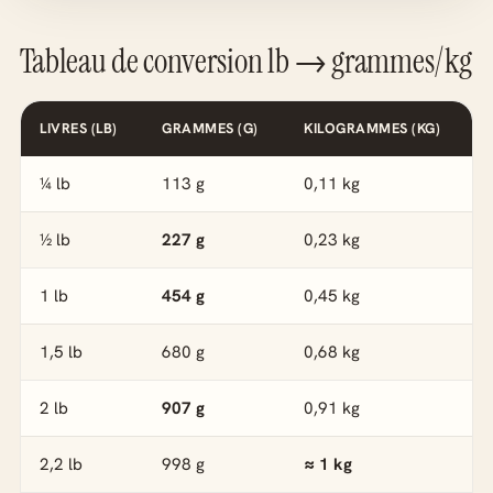
Tableau de conversion lb → grammes/kg
LIVRES (LB)
GRAMMES (G)
KILOGRAMMES (KG)
¼ lb
113 g
0,11 kg
½ lb
227 g
0,23 kg
1 lb
454 g
0,45 kg
1,5 lb
680 g
0,68 kg
2 lb
907 g
0,91 kg
2,2 lb
998 g
≈ 1 kg