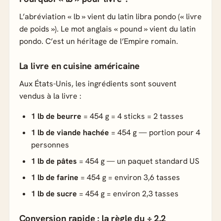
L’abréviation « lb » vient du latin
libra pondo
(« livre
de poids »). Le mot anglais « pound » vient du latin
pondo
. C’est un héritage de l’Empire romain.
La livre en cuisine américaine
Aux États-Unis, les ingrédients sont souvent
vendus à la livre :
1 lb de beurre
= 454 g = 4 sticks = 2 tasses
1 lb de viande hachée
= 454 g — portion pour 4
personnes
1 lb de pâtes
= 454 g — un paquet standard US
1 lb de farine
= 454 g = environ 3,6 tasses
1 lb de sucre
= 454 g = environ 2,3 tasses
Conversion rapide : la règle du ÷ 2,2