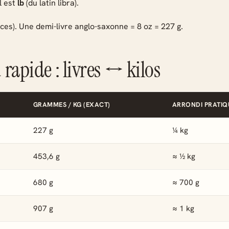
l est
lb
(du latin
libra
).
nces). Une demi-livre anglo-saxonne = 8 oz = 227 g.
 rapide : livres ↔ kilos
GRAMMES / KG (EXACT)
ARRONDI PRATIQ
227 g
¼ kg
453,6 g
≈ ½ kg
680 g
≈ 700 g
907 g
≈ 1 kg