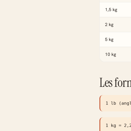
1,5 kg
2 kg
5 kg
10 kg
Les for
1 lb (ang
1 kg = 2,