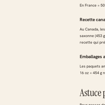
En France = 50
Recette cana
Au Canada, les
saxonne (453 g)
recette qui pr
Emballages a
Les paquets am
16 oz = 454 g n
Astuce p
Pour passer des