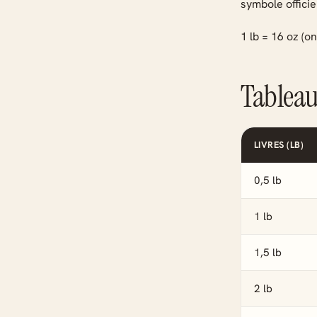
symbole officie
1 lb = 16 oz (o
Tableau
LIVRES (LB)
0,5 lb
1 lb
1,5 lb
2 lb