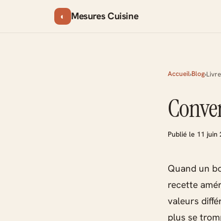
Mesures Cuisine
◐
Accueil
Blog
›
›
Livre
Convert
Publié le 11 juin
Quand un bou
recette amér
valeurs diff
plus se trom