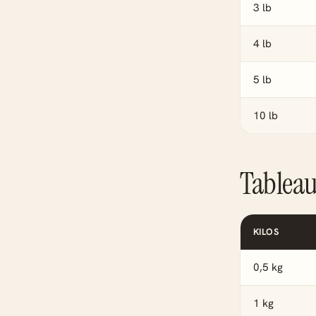
3 lb
4 lb
5 lb
10 lb
Tableau 
KILOS
0,5 kg
1 kg