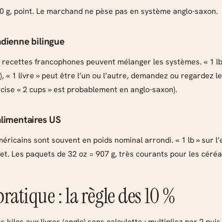
0 g, point. Le marchand ne pèse pas en système anglo-saxon.
dienne bilingue
 recettes francophones peuvent mélanger les systèmes. « 1 lb 
, « 1 livre » peut être l’un ou l’autre, demandez ou regardez l
écise « 2 cups » est probablement en anglo-saxon).
limentaires US
éricains sont souvent en poids nominal arrondi. « 1 lb » sur l
et. Les paquets de 32 oz = 907 g, très courants pour les céréal
ratique : la règle des 10 %
 kilos aux livres (anglo) sans calculette : multipliez par 2 puis