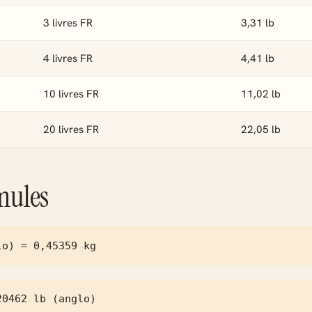
3 livres FR
3,31 lb
4 livres FR
4,41 lb
10 livres FR
11,02 lb
20 livres FR
22,05 lb
mules
lo) = 0,45359 kg
20462 lb (anglo)