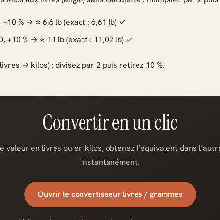
, +10 % → ≈ 6,6 lb (exact : 6,61 lb) ✓
0, +10 % → ≈ 11 lb (exact : 11,02 lb) ✓
livres → kilos) : divisez par 2 puis retirez 10 %.
Convertir en un clic
e valeur en livres ou en kilos, obtenez l’équivalent dans l’aut
instantanément.
Ouvrir le convertisseur livres / grammes