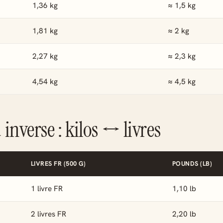
1,36 kg
≈ 1,5 kg
1,81 kg
≈ 2 kg
2,27 kg
≈ 2,3 kg
4,54 kg
≈ 4,5 kg
inverse : kilos ↔ livres
LIVRES FR (500 G)
POUNDS (LB)
1 livre FR
1,10 lb
2 livres FR
2,20 lb