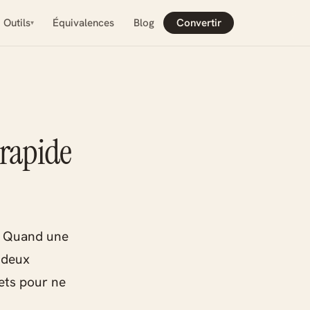
Outils
Équivalences
Blog
Convertir
u rapide
e. Quand une
 deux
rets pour ne