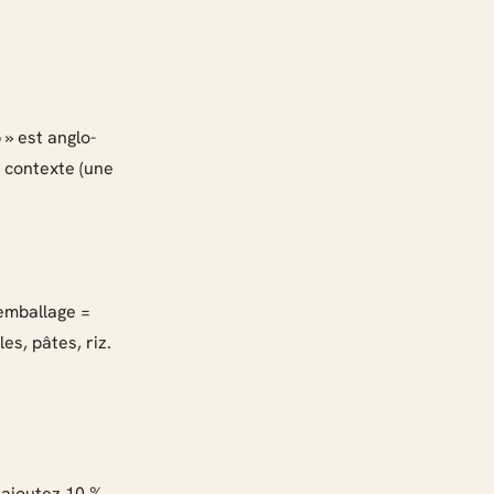
» est anglo-
e contexte (une
’emballage =
es, pâtes, riz.
 ajoutez 10 %.