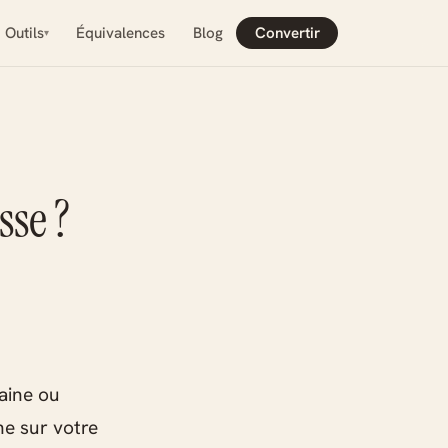
Outils
Équivalences
Blog
Convertir
se ?
caine ou
ne sur votre