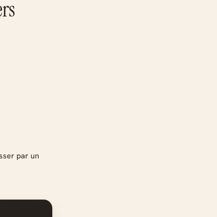
ers
sser par un