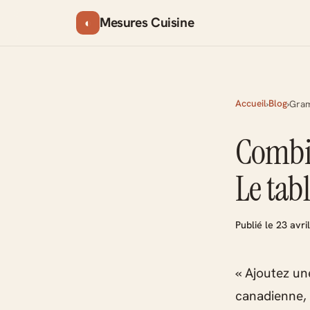
Mesures Cuisine
◐
Accueil
Blog
›
›
Gram
Combie
Le tab
Publié le 23 avr
« Ajoutez un
canadienne, 