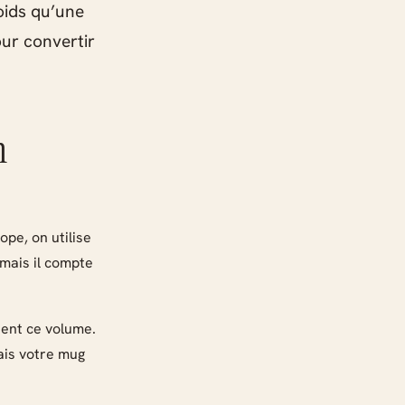
poids qu’une
our convertir
n
ope, on utilise
 mais il compte
tent ce volume.
mais votre mug