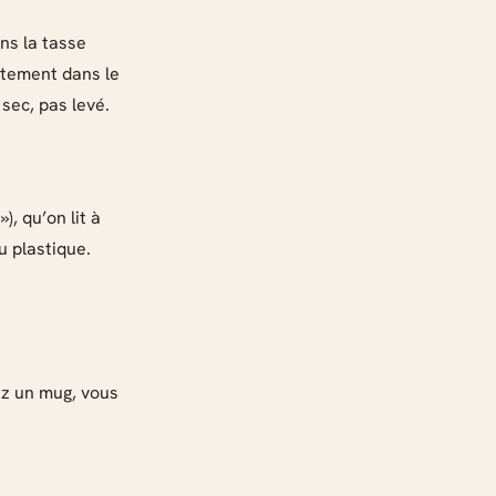
ans la tasse
ectement dans le
sec, pas levé.
), qu’on lit à
u plastique.
sez un mug, vous