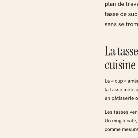
plan de trav
tasse de suc
sans se trom
La tass
cuisine
La « cup » amé
la tasse métri
en pâtisserie o
Les tasses ven
Un mug à café, 
comme mesure 