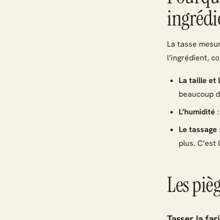
ingrédie
La tasse mesu
l’ingrédient, 
La taille et
beaucoup d’a
L’humidité
:
Le tassage
plus. C’est
Les pièg
Tasser la far