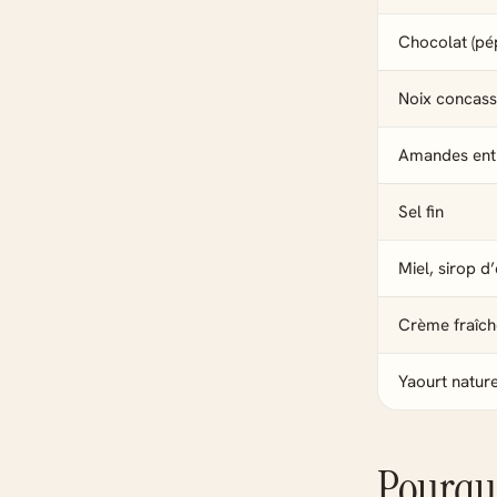
Chocolat (pép
Noix concas
Amandes ent
Sel fin
Miel, sirop d
Crème fraîch
Yaourt natur
Pourquo