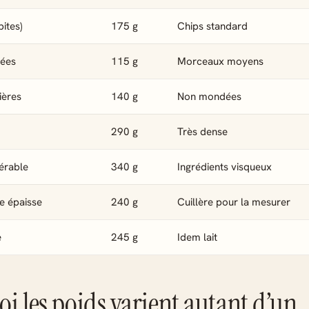
ites)
175 g
Chips standard
sées
115 g
Morceaux moyens
ières
140 g
Non mondées
290 g
Très dense
’érable
340 g
Ingrédients visqueux
e épaisse
240 g
Cuillère pour la mesurer
e
245 g
Idem lait
i les poids varient autant d’un