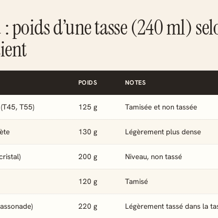
 : poids d’une tasse (240 ml) sel
dient
POIDS
NOTES
 (T45, T55)
125 g
Tamisée et non tassée
ète
130 g
Légèrement plus dense
ristal)
200 g
Niveau, non tassé
120 g
Tamisé
cassonade)
220 g
Légèrement tassé dans la ta