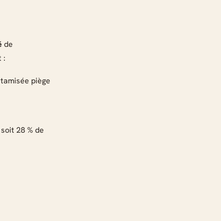
é
de
 :
e tamisée piège
 soit 28 % de