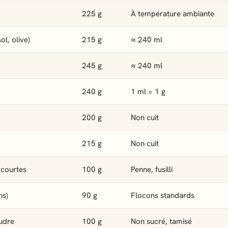
225 g
À température ambiante
ol, olive)
215 g
≈ 240 ml
245 g
≈ 240 ml
240 g
1 ml = 1 g
200 g
Non cuit
215 g
Non cuit
 courtes
100 g
Penne, fusilli
ns)
90 g
Flocons standards
udre
100 g
Non sucré, tamisé